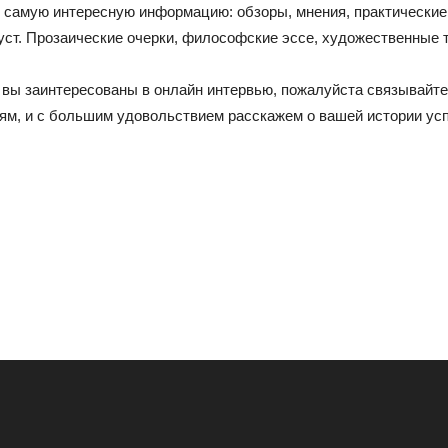
 самую интересную информацию: обзоры, мнения, практические 
ст. Прозаические очерки, философские эссе, художественные т
—
и вы заинтересованы в онлайн интервью, пожалуйста связывайте
, и с большим удовольствием расскажем о вашей истории успе
"Я
эмигрантка"