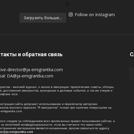
Follow on Instagram
Загрузить больше...
такты и обратная связь
С
tive-director@ja-emigrantka.com
pal:
DA@ja-emigrantka.com
рантка - женский журнал, о жизни в эмиграции: практические советы, обзоры,
я, достижения эмигрантов, культурные и деловые события, а так же очерки и
офские эссе.
истрация сайта допускает использование и перепечатку авторских
иалов женского журнала "Я эмигрантка" только при наличии гиперссылки на
a-emigranka.com
рого следим за соблюдением всех прописанных правил пользования сайтом, а
е за политикой конфиденциальности, если вы считаете что какое-либо
остранение материалов является незаконным, просим связаться по адресу
tor@ja-emigrantka.com