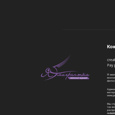
Кон
crea
Pay 
Я эмиг
мнени
филос
Админ
матер
www.j
Мы ст
так ж
распр
redak