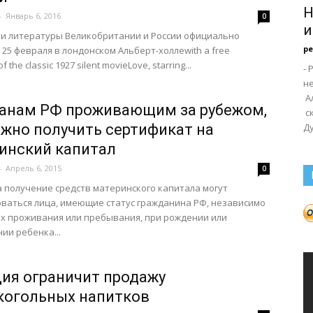
Н
-
Январь 6, 2016
0
и
 и литературы Великобритании и России официально
р
 25 февраля в лондонском Альберт-холлеwith a free
f the classic 1927 silent movieLove, starring...
-
н
А
анам РФ проживающим за рубежом,
с
жно получить сертификат на
Ду
инский капитал
-
Апрель 6, 2015
0
 получение средств материнского капитала могут
ваться лица, имеющие статус гражданина РФ, независимо
их проживания или пребывания, при рождении или
ии ребенка...
ия ограничит продажу
когольных напитков