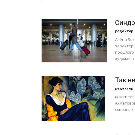
Синдр
редактор
Алёна Бек
характер
прошлого 
художеств
Так н
редактор
(конспект
Ахматовой
сквозных 