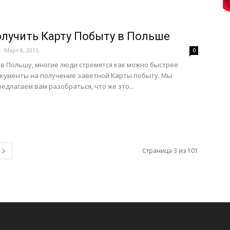
олучить Карту Побыту в Польше
-
Март 8, 2015
0
в Польшу, многие люди стремятся как можно быстрее
кументы на получение заветной Карты побыту. Мы
редлагаем вам разобраться, что же это...
Страница 3 из 101