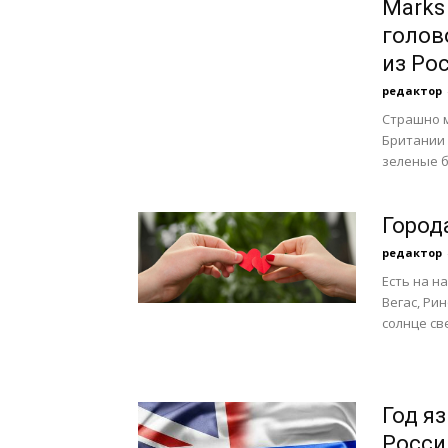
Marks
голов
из Ро
редактор
Cтрашно м
Британии 
зеленые б
Город
редактор
Есть на н
Вегас, Ри
солнце св
Год я
Росси