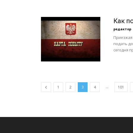
Как п
редактор
Приезжая 
подать до
сегодня п
...
1
2
3
4
101