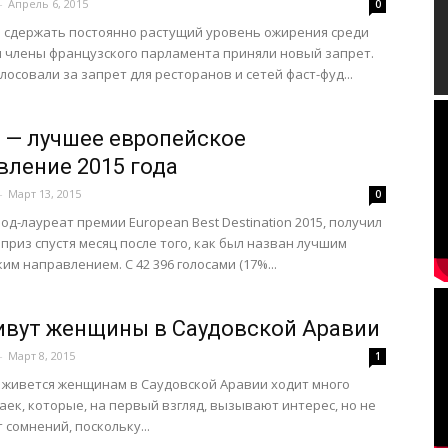
-
Апрель 6, 2015
0
 сдержать постоянно растущий уровень ожирения среди
 члены французского парламента приняли новый запрет.
лосовали за запрет для ресторанов и сетей фаст-фуд...
 — лучшее европейское
вление 2015 года
-
Март 13, 2015
0
род-лауреат премии European Best Destination 2015, получил
приз спустя месяц после того, как был назван лучшим
им направлением. С 42 396 голосами (17%...
ивут женщины в Саудовской Аравии
-
Март 8, 2015
1
к живется женщинам в Саудовской Аравии ходит много
баек, которые, на первый взгляд, вызывают интерес, но не
сомнений, поскольку...