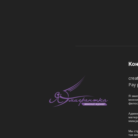
Кон
crea
Pay 
Я эмиг
мнени
филос
Админ
матер
www.j
Мы ст
так ж