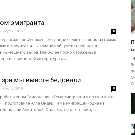
—
ом эмигранта
-
Март 2, 2016
0
кер, психолог Феномен эмиграции является одним из самых
п
ных и значительных явлений общественной жизни
Le
и нынешнего веков. Наиболее полно отражены в
"Я
Я
ено-исторической литературе и...
В
в
Он
е зря мы вместе бедовали…
Он
-
Март 2, 2016
0
эмигрантка"
 работы Анны Тамарченко «Тема эмиграции в поэзии Анны
», подготовила Алла Ондэр) Тема эмиграции - одна из
тем поэзии Ахматовой. Она охватывает период...