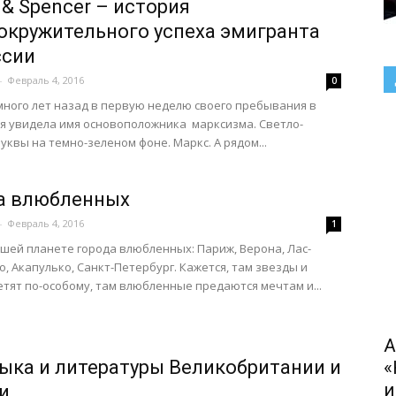
 & Spencer – история
окружительного успеха эмигранта
ссии
-
Февраль 4, 2016
0
ного лет назад в первую неделю своего пребывания в
я увидела имя основоположника марксизма. Светло-
уквы на темно-зеленом фоне. Маркс. А рядом...
а влюбленных
-
Февраль 4, 2016
1
ашей планете города влюбленных: Париж, Верона, Лас-
но, Акапулько, Санкт-Петербург. Кажется, там звезды и
етят по-особому, там влюбленные предаются мечтам и...
А
зыка и литературы Великобритании и
«
и
и