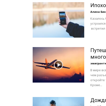
Ипохо
Алина Бик
Казалось 
устроился
встретил 
Путеш
много
эмигрант
В мире вс
чем разъе
откройте 
Кроме...
Дождл