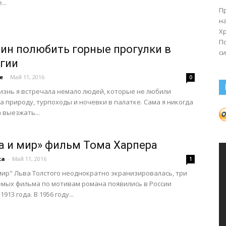
...
П
н
Хр
П
чин полюбить горные прогулки в
си
гии
e
-
Май 11, 2016
0
изнь я встречала немало людей, которые не любили
а природу, турпоходы и ночевки в палатке. Сама я никогда
 выезжать...
а и мир» фильм Тома Харпера
ка
-
Май 11, 2016
1
мир" Льва Толстого неоднократно экранизировалась, три
мых фильма по мотивам романа появились в России
1913 года. В 1956 году...