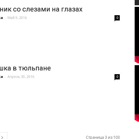
ник со слезами на глазах
ка
-
Май 9, 2016
0
шка в тюльпане
ка
-
Апрель 30, 2016
0
Страница 3 из 103