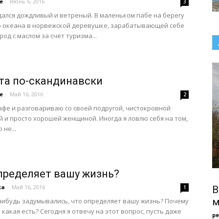
e
-
Июнь 6, 2016
3
ался дождливый и ветреный. В маленьком пабе на берегу
о океана в норвежской деревушке, зарабатывающей себе
од с маслом за счет туризма...
та по-скандинавски
e
-
Май 16, 2016
2
кафе и разговариваю со своей подругой, чистокровной
 и просто хорошей женщиной. Иногда я ловлю себя на том,
 не...
пределяет вашу жизнь?
ка
-
Май 16, 2016
1
В
м
нибудь задумывались, что определяет вашу жизнь? Почему
, какая есть? Сегодня я отвечу на этот вопрос, пусть даже
р