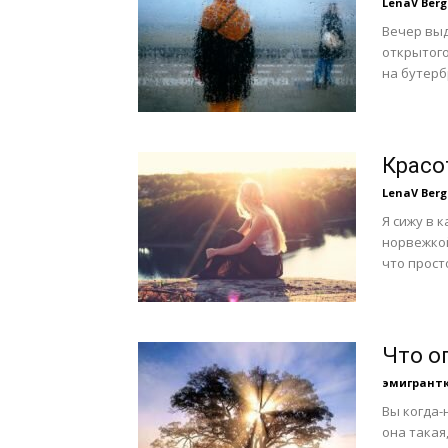
LenaV Berg
Вечер выд
открытог
на бутербр
Красо
LenaV Berg
Я сижу в 
норвежкой
что просто
Что о
эмигрант
Вы когда-
она такая