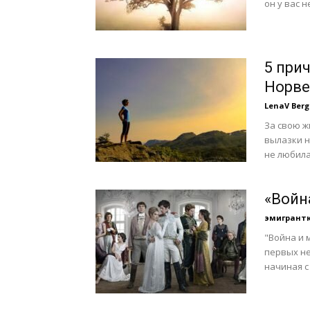
он у вас не
5 при
Норве
LenaV Berg
За свою ж
вылазки н
не любила
«Войн
эмигрант
"Война и 
первых не
начиная с 