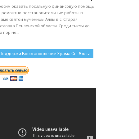
росим оказать посильную финансовую помощь
а ремонтно-восстановительные работы в
аме святой мученицы Аллы в с. Старая
отловка Пензенской области. Среди тысяч до
х пор не...
Поддержи Восстановление Храма Св. Аллы