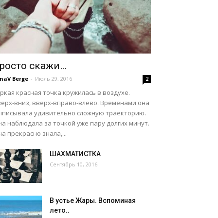
росто скажи…
naV Berge
-
Июль 29, 2016
2
ркая красная точка кружилась в воздухе.
верх-вниз, вверх-вправо-влево. Временами она
ыписывала удивительно сложную траекторию.
а наблюдала за точкой уже пару долгих минут.
а прекрасно знала,...
ШАХМАТИСТКА
Сентябрь 10, 2016
В устье Жары. Вспоминая
лето..