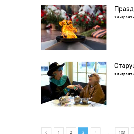
Празд
эмигрант
Стару
эмигрант
...
1
2
3
4
103