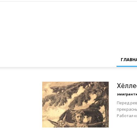
ГЛАВН
Хёлле
эмигрант
Перед рев
прекрасны
Работал к