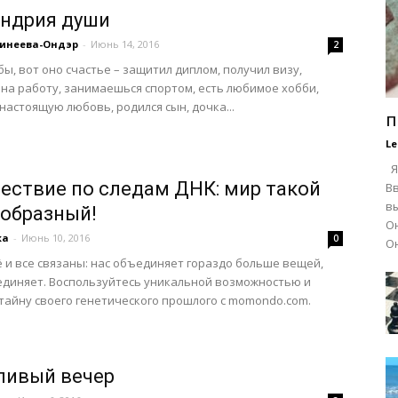
ндрия души
—
инеева-Ондэр
-
Июнь 14, 2016
2
бы, вот оно счастье – защитил диплом, получил визу,
 на работу, занимаешься спортом, есть любимое хобби,
настоящую любовь, родился сын, дочка...
п
Le
"Я
Я
ествие по следам ДНК: мир такой
В
в
образный!
Он
ка
-
Июнь 10, 2016
0
Он
ё и все связаны: нас объединяет гораздо больше вещей,
эмигрантка"
диняет. Воспользуйтесь уникальной возможностью и
тайну своего генетического прошлого с momondo.com.
ивый вечер