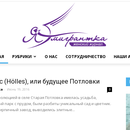
АЯ
РУБРИКИ
О НАС
СОТРУДНИЧЕСТВО
НАШИ 
Женский
с (Hölles), или будущее Потловки
ка
-
Июнь 19, 2016
0
олюцией в селе Старая Потловка имелась усадьба,
й парк с прудом, были разбиты уникальный сад и цветник.
журнал
ирпичный завод, выводились элитные...