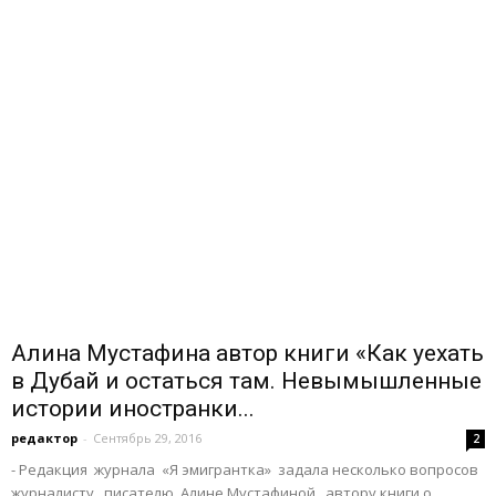
Алина Мустафина автор книги «Как уехать
в Дубай и остаться там. Невымышленные
истории иностранки...
редактор
-
Сентябрь 29, 2016
2
- Редакция журнала «Я эмигрантка» задала несколько вопросов
журналисту, писателю Алине Мустафиной, автору книги о