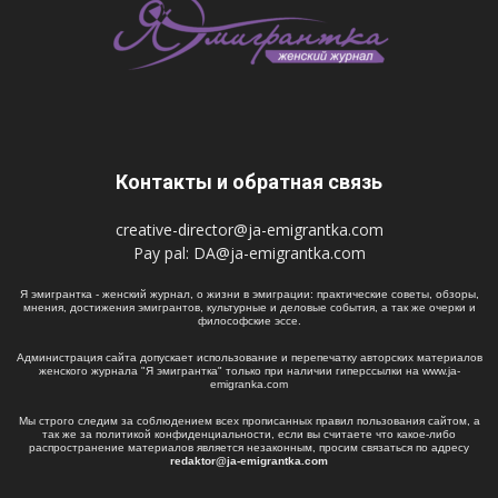
Контакты и обратная связь
creative-director@ja-emigrantka.com
Pay pal:
DA@ja-emigrantka.com
Я эмигрантка - женский журнал, о жизни в эмиграции: практические советы, обзоры,
мнения, достижения эмигрантов, культурные и деловые события, а так же очерки и
философские эссе.
Администрация сайта допускает использование и перепечатку авторских материалов
женского журнала "Я эмигрантка" только при наличии гиперссылки на www.ja-
emigranka.com
Мы строго следим за соблюдением всех прописанных правил пользования сайтом, а
так же за политикой конфиденциальности, если вы считаете что какое-либо
распространение материалов является незаконным, просим связаться по адресу
redaktor@ja-emigrantka.com