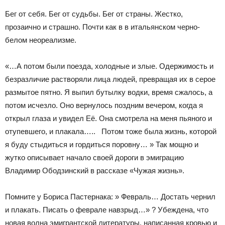
Бег от себя. Бег от судьбы. Бег от страны. Жестко,
прозаично и страшно. Почти как в в итальянском черно-
белом неореализме.
«…А потом были поезда, холодные и злые. Одержимость и
безразличие растворяли лица людей, превращая их в серое
размытое пятно. Я выпил бутылку водки, время сжалось, а
потом исчезло. Оно вернулось поздним вечером, когда я
открыл глаза и увидел Её. Она смотрела на меня пьяного и
отупевшего, и плакала….. Потом тоже была жизнь, которой
я буду стыдиться и гордиться поровну… » Так мощно и
жутко описывает начало своей дороги в эмиграцию
Владимир Ободзинский в рассказе «Чужая жизнь».
Помните у Бориса Пастернака: » Февраль… Достать чернил
и плакать. Писать о феврале навзрыд…» ? Убеждена, что
новая волна эмигрантской литературы, написанная кровью и