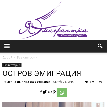
Женский
Домой
Без категории
Без категории
ОСТРОВ ЭМИГРАЦИЯ
журнал
По
Ирина Цыпина (Азаренкова)
-
Октябрь 5, 2016
410
1
—