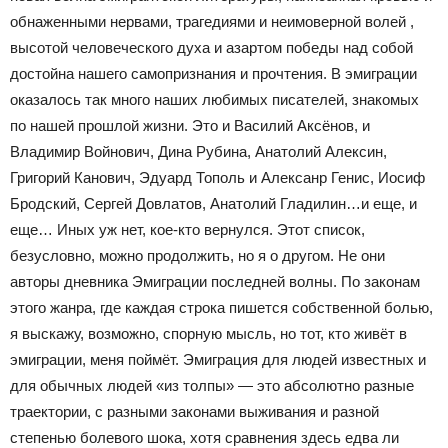
обнаженными нервами, трагедиями и неимоверной волей ,
высотой человеческого духа и азартом победы над собой
достойна нашего самопризнания и прочтения. В эмиграции
оказалось так много наших любимых писателей, знакомых
по нашей прошлой жизни. Это и Василий Аксёнов, и
Владимир Войнович, Дина Рубина, Анатолий Алексин,
Григорий Канович, Эдуард Тополь и Алексанр Генис, Иосиф
Бродский, Сергей Довлатов, Анатолий Гладилин…и еще, и
еще… Иных уж нет, кое-кто вернулся. Этот список,
безусловно, можно продолжить, но я о другом. Не они
авторы дневника Эмиграции последней волны. По законам
этого жанра, где каждая строка пишется собственной болью,
я выскажу, возможно, спорную мысль, но тот, кто живёт в
эмиграции, меня поймёт. Эмиграция для людей известных и
для обычных людей «из толпы» — это абсолютно разные
траектории, с разными законами выживания и разной
степенью болевого шока, хотя сравнения здесь едва ли