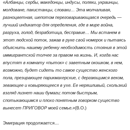
«Албанцы, сербы, македонцы, индусы, поляки, украинцы,
молдоване, пакистанцы, словаки… Эта молчаливая,
разноцветная, шепотом переговаривающаяся очередь ―
лучший индикатор для определения, где в мире война,
разруха, голод, безработица, бесправие… Мы встанем в
этот людской поток, зажав в руке свой номерок и пытаясь
объяснить нашему ребенку необходимость стояния в этой
иммигрантской толчее за правом на жизнь. И, когда нас
впустят в комнату «пыток» с заветным окошком, в нем,
возможно, будет сидеть то самое существо женского
пола, презирающее парикмахерские, с дергающимся веком,
зевающее и ковыряющееся в ухе. Ее неряшливый, скользкий
взгляд лизнет наши бумаги; потом быстрым,
спотыкающимся и плохо понятным говорком существо
вынесет ПРИГОВОР моей семье.»
(В.О.)
Эмиграция продолжается…