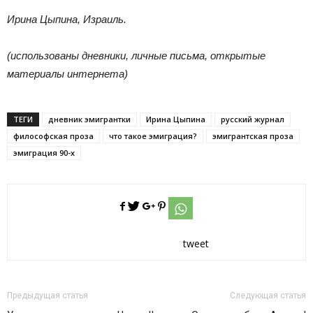
Ирина Цыпина, Израиль.
(использованы дневники, личные письма, открытые
материалы интернета)
ТЕГИ
дневник эмигрантки
Ирина Цыпина
русский журнал
философская проза
что такое эмиграция?
эмигрантская проза
эмиграция 90-х
tweet
Предыдущая статья
Следующая статья