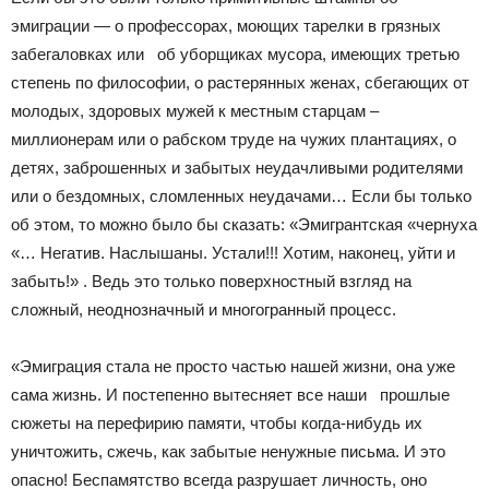
эмиграции — о профессорах, моющих тарелки в грязных
забегаловках или об уборщиках мусора, имеющих третью
степень по философии, о растерянных женах, сбегающих от
молодых, здоровых мужей к местным старцам –
миллионерам или о рабском труде на чужих плантациях, о
детях, заброшенных и забытых неудачливыми родителями
или о бездомных, сломленных неудачами… Если бы только
об этом, то можно было бы сказать: «Эмигрантская «чернуха
«… Негатив. Наслышаны. Устали!!! Хотим, наконец, уйти и
забыть!» . Ведь это только поверхностный взгляд на
сложный, неоднозначный и многогранный процесс.
«Эмиграция стала не просто частью нашей жизни, она уже
сама жизнь. И постепенно вытесняет все наши прошлые
сюжеты на перефирию памяти, чтобы когда-нибудь их
уничтожить, сжечь, как забытые ненужные письма. И это
опасно! Беспамятство всегда разрушает личность, оно