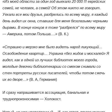
«Из моей области за один год выехало 20 000 !!! еврейских
семей, не человек, а семей! Об этом никто не говорит.
Уехали все мои друзья, разбрелись по всему миру, я каждый
день видел их окна, ставшие для меня безглазыми черными
дырами. В конце концов я тоже “разбрелся” по всему миру
— Америка, потом Польша….»
(В. К.)
«Страшно и мерзко мне было видеть народ ликующий…
Освобождение квартир… Украина «без жидов и москалей» Я
видел, как в одной из лучших библиотек моего города,
молодые девочки библиотекарши со смехом снимали со
стен портреты русских писателей, чтобы потом сжечь
их во дворе…»
(В. А, Германия)
И сразу напрашивается ассоциация, банальная и
труднопроизносимая — Холокост.
Новый, но уже нравственный… И, как ответ, другое мнение,