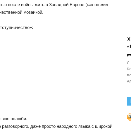
стью после войны жить в Западной Европе (как он жил
ожественной мозаикой.
тступничество»:
X
«
р
С 
К
в
Ал
 свою полюби.
 разговорного, даже просто народного языка с широкой