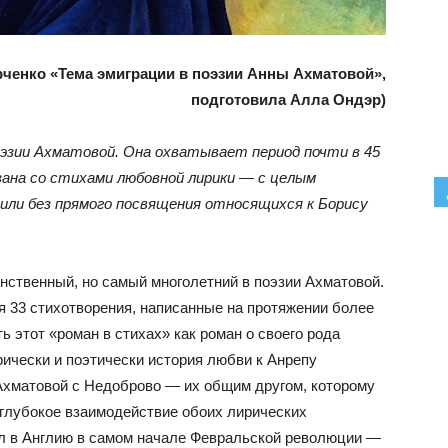
ченко «Тема эмиграции в поэзии Анны Ахматовой»,
подготовила Алла Ондэр)
оэзии Ахматовой. Она охватывает период почти в 45
зана со стихами любовной лирики — с целым
или без прямого посвящения относящихся к Борису
нственный, но самый многолетний в поэзии Ахматовой.
я 33 стихотворения, написанные на протяжении более
ь этот «роман в стихах» как роман о своего рода
ически и поэтически история любви к Анрепу
Ахматовой с Недоброво — их общим другом, которому
 глубокое взаимодействие обоих лирических
ал в Англию в самом начале Февральской революции —