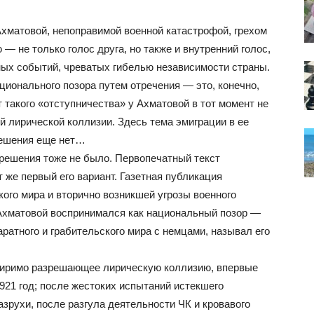
Ахматовой, непоправимой военной катастрофой, грехом
— не только голос друга, но также и внутренний голос,
ых событий, чреватых гибелью независимости страны.
ионального позора путем отречения — это, конечно,
 такого «отступничества» у Ахматовой в тот момент не
й лирической коллизии. Здесь тема эмиграции в ее
решения еще нет…
 решения тоже не было. Первопечатный текст
 же первый его вариант. Газетная публикация
ого мира и вторично возникшей угрозы военного
 Ахматовой воспринимался как национальный позор —
ратного и грабительского мира с немцами, называл его
миримо разрешающее лирическую коллизию, впервые
921 год; после жестоких испытаний истекшего
азрухи, после разгула деятельности ЧК и кровавого