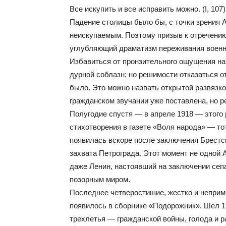
Все искупить и все исправить можно. (I, 107)
Падение столицы было бы, с точки зрения 
неискупаемым. Поэтому призыв к отречению 
углубляющий драматизм переживания военн
Избавиться от пронзительного ощущения нац
дурной соблазн; но решимости отказаться от
было. Это можно назвать открытой развязко
гражданском звучании уже поставлена, но 
Полугодие спустя — в апреле 1918 — этого
стихотворения в газете «Воля народа» — тот
появилась вскоре после заключения Брестск
захвата Петрограда. Этот момент не одной
даже Ленин, настоявший на заключении сепа
позорным миром.
Последнее четверостишие, жестко и непри
появилось в сборнике «Подорожник». Шел 1
трехлетья — гражданской войны, голода и р