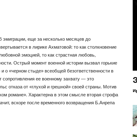
б эмиграции, еще за несколько месяцев до
вертывается в лирике Ахматовой: то как столкновение
любовной эмоцией, то как страстная любовь,
ности. Острый момент военной истории вызвал горькие
» и о «черном стыде» всеобщей безответственности в
т сопротивления ее военному захвату — это
ьс отказа от «глухой и грешной» своей страны. Мотив
И
ком романе». Характерна в этом смысле вторая строфа
начит, вскоре после временного возвращения Б.Анрепа