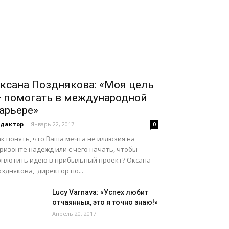
ксана Позднякова: «Моя цель
 помогать в международной
арьере»
едактор
-
Январь 22, 2017
0
к понять, что Ваша мечта не иллюзия на
ризонте надежд или с чего начать, чтобы
оплотить идею в прибыльный проект? Оксана
зднякова, директор по...
Lucy Varnava: «Успех любит
отчаянных, это я точно знаю!»
Апрель 20, 2017