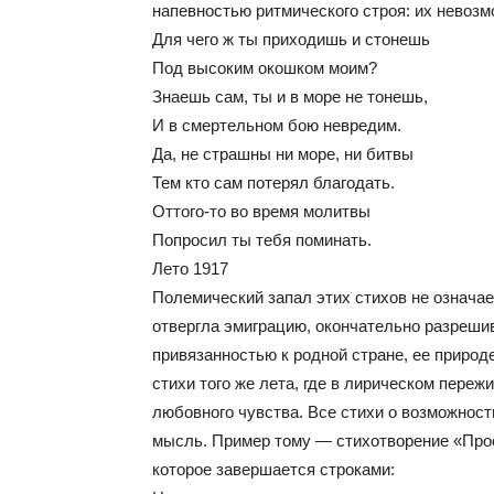
напевностью ритмического строя: их невозмо
Для чего ж ты приходишь и стонешь
Под высоким окошком моим?
Знаешь сам, ты и в море не тонешь,
И в смертельном бою невредим.
Да, не страшны ни море, ни битвы
Тем кто сам потерял благодать.
Оттого-то во время молитвы
Попросил ты тебя поминать.
Лето 1917
Полемический запал этих стихов не означае
отвергла эмиграцию, окончательно разреши
привязанностью к родной стране, ее природе
стихи того же лета, где в лирическом пере
любовного чувства. Все стихи о возможност
мысль. Пример тому — стихотворение «Прос
которое завершается строками: