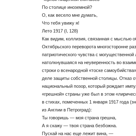
По столице иноземной?
О, как весело мне думать,
Что тебя увижу я!
Лето 1917 (I, 128)
Как видим, коллизия, связанная с мыслью о
Октябрьского переворота многосторонне раз
патриотического чувства с могущественной 
натолкнувшаяся на неуверенность во взаим
строки о всенародной «тоске самоубийства
деле защиты собственной столицы. Отказ о
национальный позор, который рождает импул
«грешной» страны уже был в этом «лиричес
в стихах, помеченных 1 января 1917 года (з
из Англии в Петроград):
Ты говоришь — моя страна грешна,
А я скажу — твоя страна безбожна.
Пускай на нас еще лежит вина, —