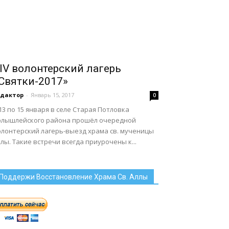
IV волонтерский лагерь
Святки-2017»
едактор
-
Январь 15, 2017
0
13 по 15 января в селе Старая Потловка
олышлейского района прошёл очередной
олонтерский лагерь-выезд храма св. мученицы
лы. Такие встречи всегда приурочены к...
Поддержи Восстановление Храма Св. Аллы