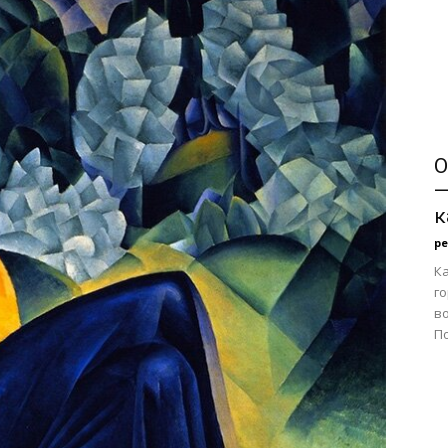
—
О
"Я
—
к
р
Ка
го
эмигрантка"
в
По