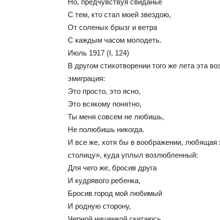
Но, предчувствуя свиданье
С тем, кто стал моей звездою,
От соленых брызг и ветра
С каждым часом молодеть.
Июль 1917 (I, 124)
В другом стихотворении того же лета эта в
эмиграция:
Это просто, это ясно,
Это всякому понятно,
Ты меня совсем не любишь,
Не полюбишь никогда.
И все же, хотя бы в воображении, любящая
столицу», куда уплыл возлюбленный:
Для чего же, бросив друга
И кудрявого ребенка,
Бросив город мой любимый
И родную сторону,
Черной нищенкой скитаюсь