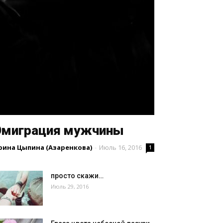
Эмиграция мужчины
рина Цыпина (Азаренкова)
-
Июль 16, 2016
1
просто скажи…
Июль 29, 2016