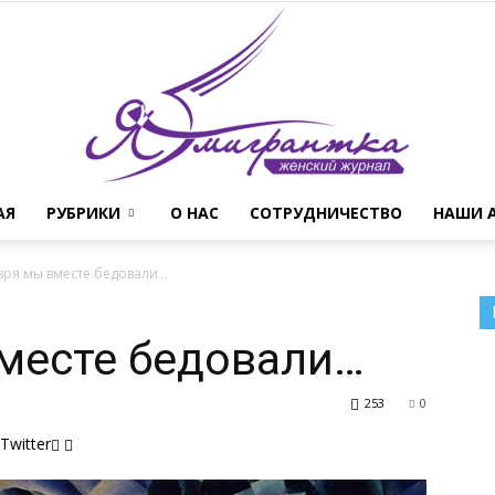
АЯ
РУБРИКИ
О НАС
СОТРУДНИЧЕСТВО
НАШИ 
Женский
 зря мы вместе бедовали…
вместе бедовали…
журнал
253
0
Twitter