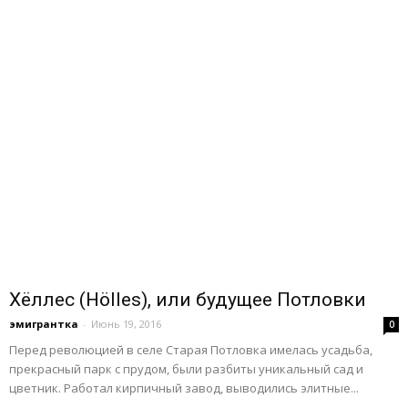
Хёллес (Hölles), или будущее Потловки
эмигрантка
-
Июнь 19, 2016
0
Перед революцией в селе Старая Потловка имелась усадьба,
прекрасный парк с прудом, были разбиты уникальный сад и
цветник. Работал кирпичный завод, выводились элитные...