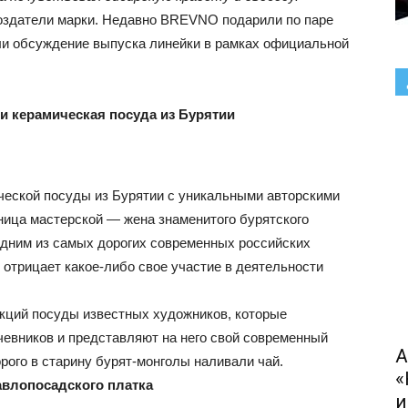
оздатели марки. Недавно BREVNO подарили по паре
али обсуждение выпуска линейки в рамках официальной
 керамическая посуда
из Бурятии
ской посуды из Бурятии с уникальными авторскими
ница мастерской — жена знаменитого бурятского
одним из самых дорогих современных российских
в отрицает какое-либо свое участие в деятельности
кций посуды известных художников, которые
евников и представляют на него свой современный
А
орого в старину бурят-монголы наливали чай.
«
авлопосадского платка
и