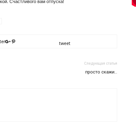
кой. Счастливого вам отпуска!
ter
tweet
Следующая статья
просто скажи…