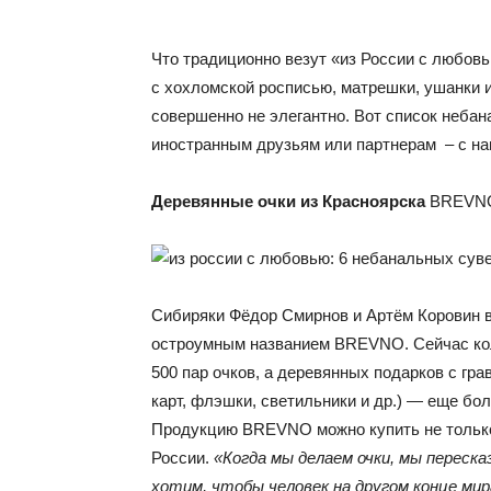
Что традиционно везут «из России с любов
c хохломской росписью, матрешки, ушанки и
совершенно не элегантно. Вот список неба
иностранным друзьям или партнерам – с н
Деревянные очки из Красноярска
BREVN
Cибиряки Фёдор Смирнов и Артём Коровин в
остроумным названием BREVNO. Сейчас колл
500 пар очков, а деревянных подарков с гра
карт, флэшки, светильники и др.) — еще бо
Продукцию BREVNO можно купить не только н
России.
«Когда мы делаем очки, мы перес
хотим, чтобы человек на другом конце мир