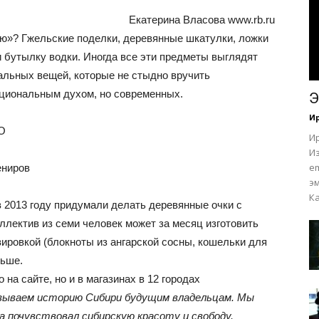
Екатерина Власова www.rb.ru
—
ью»? Гжельские поделки, деревянные шкатулки, ложки
 бутылку водки. Иногда все эти предметы выглядят
нальных вещей, которые не стыдно вручить
ациональным духом, но современных.
Э
И
"Я
O
И
Из
em
э
Ка
 2013 году придумали делать деревянные очки с
эмигрантка"
ектив из семи человек может за месяц изготовить
вировкой (блокноты из ангарской сосны, кошельки для
льше.
а сайте, но и в магазинах в 12 городах
казываем историю Сибири будущим владельцам. Мы
а почувствовал сибирскую красоту и свободу.