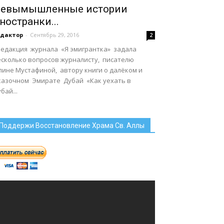
евымышленные истории
ностранки...
едактор
-
Сентябрь 29, 2016
2
 Редакция журнала «Я эмигрантка» задала
есколько вопросов журналисту, писателю
лине Мустафиной, автору книги о далёком и
казочном Эмирате Дубай «Как уехать в
бай...
Поддержи Восстановление Храма Св. Аллы