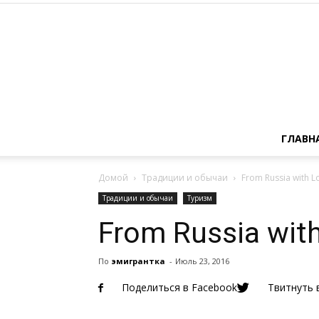
ГЛАВН
Домой
Традиции и обычаи
From Russia with L
Традиции и обычаи
Туризм
From Russia wit
По
эмигрантка
-
Июль 23, 2016
Поделиться в Facebook
Твитнуть в