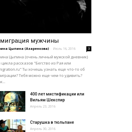
миграция мужчины
рина Цыпина (Азаренкова)
-
Июль 16, 2016
3
рина Цыпина (очень личный мужской дневник)
 цикла рассказов "Бегство из Рая или
igration.ru" Ты хочешь узнать еще что-то об
миграции? Тебя можно еще чем-то удивить?
к...
400 лет мистификации или
Вильям Шекспир
Апрель 23, 2016
Старушка в тюльпане
Апрель 30, 2016