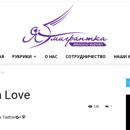
АЯ
РУБРИКИ
О НАС
СОТРУДНИЧЕСТВО
НАШИ 
Женский
ove
h Love
журнал
128
1
 Twitter