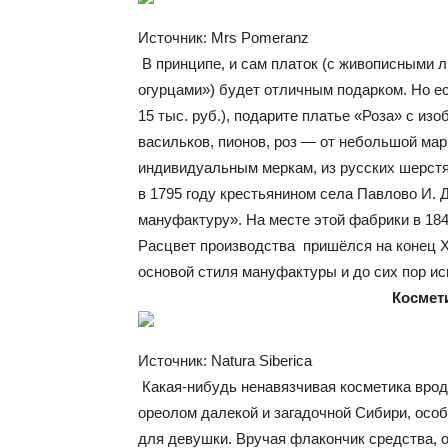
Источник: Mrs Pomeranz
В принципе, и сам платок (с живописными 
огурцами») будет отличным подарком. Но есл
15 тыс. руб.), подарите платье «Роза» с и
васильков, пионов, роз — от небольшой мар
индивидуальным меркам, из русских шерстя
в 1795 году крестьянином села Павлово И.
мануфактуру». На месте этой фабрики в 18
Расцвет производства пришёлся на конец XI
основой стиля мануфактуры и до сих пор ис
Космети
Источник: Natura Siberica
Какая-нибудь ненавязчивая косметика врод
ореолом далекой и загадочной Сибири, осо
для девушки. Вручая флакончик средства, 