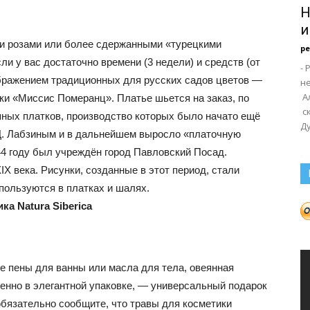
Н
и
ли розами или более сдержанными «турецкими
р
и у вас достаточно времени (3 недели) и средств (от
-
зображением традиционных для русских садов цветов —
н
А
ки «Миссис Померанц». Платье шьется на заказ, по
с
ных платков, производство которых было начато ещё
Ду
 Д. Лабзиным и в дальнейшем выросло «платочную
44 году был учреждён город Павловский Посад.
X века. Рисунки, созданные в этот период, стали
пользуются в платках и шалях.
ка Natura Siberica
е пены для ванны или масла для тела, овеянная
бенно в элегантной упаковке, — универсальный подарок
обязательно сообщите, что травы для косметики