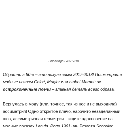
Balenciaga F&W17/18
Обратно в 80-е – это лозунг зимы 2017-2018! Посмотрите
модные показы
Chlo
é
,
Mugler
или
Isabel
Marant
:
их
остроконечные плечи
– главная деталь всего образа.
Вернулась в моду (или, точнее, так из нее и не выходила)
ассиметрия
! Одно открытое плечо, нарочито незаделанный
шов, ассиметричная геометрия – ищите вдохновение на
модных показах
Lanvin
,
Ports
1961
или
Proenza
Schouler
.