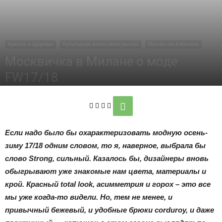
"Я
Красота и здоровье
Культурная жизнь эмигрантки
Москвичка в Милане
Москвичка в Милане о моде
эмигрантка"
FW17/18
По
Анна Черткова
-
Сентябрь 19, 2017
453
0
Если надо было бы охарактеризовать модную осень-
зиму 17/18 одним словом, то я, наверное, выбрала бы
слово
Strong
, сильный. Казалось бы, дизайнеры вновь
обыгрывают уже знакомые нам цвета, материалы и
крой. Красный
total
look
, асимметрия и горох – это все
мы уже когда-то видели. Но, тем не менее, и
привычный бежевый, и удобные брюки
corduroy
, и даже