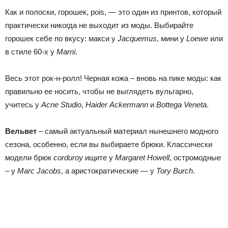
Как и полоски,
горошек,
pois
, — это один из принтов, который
практически никогда не выходит из моды. Выбирайте
горошек себе по вкусу: макси у
Jacquemus
, мини у
Loewe
или
в стиле 60-х у
Marni
.
Весь этот рок-н-ролл!
Черная кожа
– вновь на пике моды:
как
правильно ее носить, чтобы не выглядеть вульгарно,
учитесь у
Acne
Studio
,
Haider
Ackermann
и
Bottega
Veneta
.
Вельвет
– самый актуальный материал нынешнего модного
сезона, особенно, если вы выбираете брюки. Классически
модели
брюк
corduroy
ищите у
Margaret
Howell
, остромодные
– у
Marc
Jacobs
, а аристократические — у
Tory
Burch
.