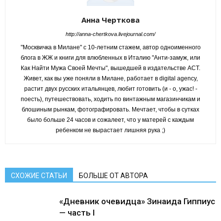
Анна Черткова
http://anna-chertkova.livejournal.com/
"Москвичка в Милане" с 10-летним стажем, автор одноименного
блога в ЖЖ и книги для влюбленных в Италию "Анти-замуж, или
Как Найти Мужа Своей Мечты", вышедшей в издательстве АСТ.
Живет, как вы уже поняли в Милане, работает в digital agency,
растит двух русских итальянцев, любит готовить (и - о, ужас! -
поесть), путешествовать, ходить по винтажным магазинчикам и
блошиным рынкам, фотографировать. Мечтает, чтобы в сутках
было больше 24 часов и сожалеет, что у матерей с каждым
ребенком не вырастает лишняя рука ;)
СХОЖИЕ СТАТЬИ
БОЛЬШЕ ОТ АВТОРА
«Дневник очевидца» Зинаида Гиппиус
— часть I