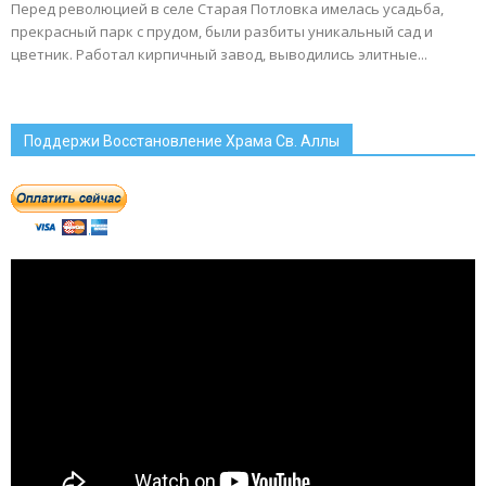
Перед революцией в селе Старая Потловка имелась усадьба,
прекрасный парк с прудом, были разбиты уникальный сад и
цветник. Работал кирпичный завод, выводились элитные...
Поддержи Восстановление Храма Св. Аллы