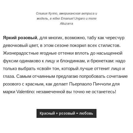
Оливия Кулпо, американская актриса и
модель, в юбке Emanuel Ungaro и топе
Altuzarra
Яркий розовый
, для многих, возможно, табу как чересчур
девочковый цвет, в этом сезоне покорил всех стилистов.
Жизнерадостные ягодные оттенки вплоть до насыщенной
фуксии одинаково к лицу и блондинкам, и брюнеткам: надо
только выбрать «свой» тон, который лучше оттенит лицо и
глаза. Самым отчаянным предлагаю попробовать сочетание
розового с красным, как делает Пьерпаоло Пиччоли для
марки
Valentino
: незамеченной вы точно не останетесь!
Красный
+
розовый = любовь