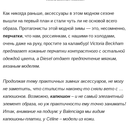
Как никогда раньше, аксессуары в этом модном сезоне
вышли на первый план и стали чуть ли не основой всего
образа. Протагонисты этой модной зимы — это, несомненно,
перчатки
, что нам, россиянкам, с нашими-то холодами,
очень даже на руку, простите за каламбур!
Victoria
Beckham
предлагает кожаные перчатки контрастного с остальной
одеждой цвета, а
Diesel
отдает предпочтение мягким,
вязаным моделям.
Продолжая тему практичных зимних аксессуаров, не могу
не заметить, что стилисты наконец-то сняли вето с …
капюшонов. Возможно,
капюшон
– и не самый элегантный
элемент образа, но уж практичности ему точно занимать!
Итак, внимание на подиум: у
Balenciaga
мы видим
капюшоны-платки, у
C
é
line
–
модели из кожи.