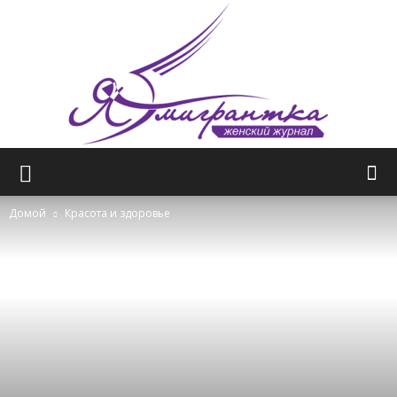
Женский
Домой
Красота и здоровье
журнал
—