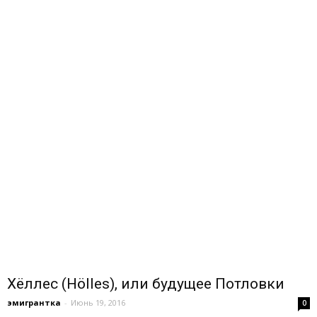
Хёллес (Hölles), или будущее Потловки
эмигрантка
-
Июнь 19, 2016
0