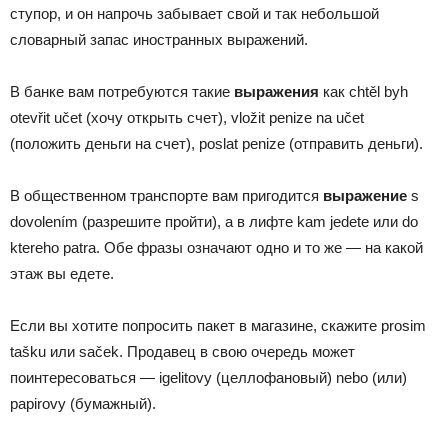
ступор, и он напрочь забывает свой и так небольшой
словарный запас иностранных выражений.
В банке вам потребуются такие
выражения
как chtěl byh
otevřit učet (хочу открыть счет), vložit penize na učet
(положить деньги на счет), poslat penize (отправить деньги).
В общественном транспорте вам пригодится
выражение
s
dovolením (разрешите пройти), а в лифте kam jedete или do
ktereho patra. Обе фразы означают одно и то же — на какой
этаж вы едете.
Если вы хотите попросить пакет в магазине, скажите prosim
tašku или saček. Продавец в свою очередь может
поинтересоваться — igelitovy (целлофановый) nebo (или)
papirovy (бумажный).