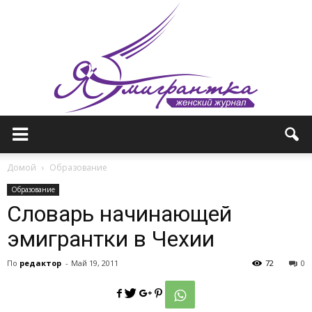
Женский
Домой
Образование
Образование
Словарь начинающей
журнал
эмигрантки в Чехии
По
редактор
-
Май 19, 2011
72
0
—