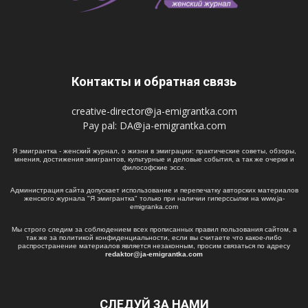
Контакты и обратная связь
creative-director@ja-emigrantka.com
Pay pal:
DA@ja-emigrantka.com
Я эмигрантка - женский журнал, о жизни в эмиграции: практические советы, обзоры,
мнения, достижения эмигрантов, культурные и деловые события, а так же очерки и
философские эссе.
Администрация сайта допускает использование и перепечатку авторских материалов
женского журнала "Я эмигрантка" только при наличии гиперссылки на www.ja-
emigranka.com
Мы строго следим за соблюдением всех прописанных правил пользования сайтом, а
так же за политикой конфиденциальности, если вы считаете что какое-либо
распространение материалов является незаконным, просим связаться по адресу
redaktor@ja-emigrantka.com
СЛЕДУЙ ЗА НАМИ