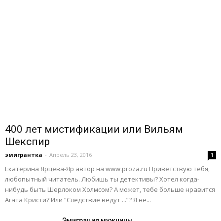
400 лет мистификации или Вильям
Шекспир
эмигрантка
-
Апрель 23, 2016
1
Екатерина Ярцева-Яр автор на www.proza.ru Приветствую тебя,
любопытный читатель. Любишь ты детективы? Хотел когда-
нибудь быть Шерлоком Холмсом? А может, тебе больше нравится
Агата Кристи? Или “Следствие ведут ...”? Я не...
Эмиграция мужчины