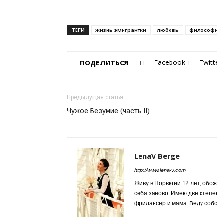
ТЕГИ
жизнь эмигрантки
любовь
философи
Facebook
Twitt
ПОДЕЛИТЬСЯ
Предыдущая статья
Чужое Безумие (часть II)
LenaV Berge
http://www.lena-v.com
Живу в Норвегии 12 лет, обо
себя заново. Имею две степе
фрилансер и мама. Веду собс