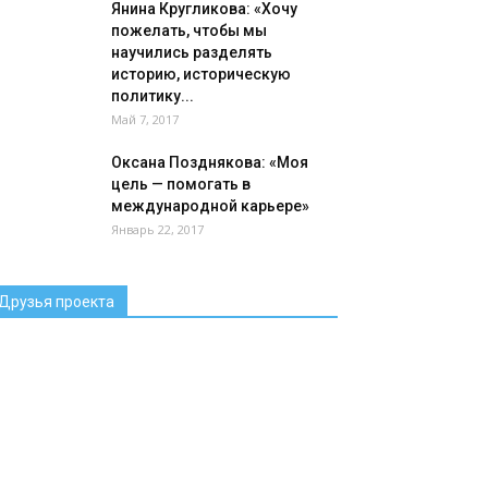
Янина Кругликова: «Хочу
пожелать, чтобы мы
научились разделять
историю, историческую
политику...
Май 7, 2017
Оксана Позднякова: «Моя
цель — помогать в
международной карьере»
Январь 22, 2017
Друзья проекта