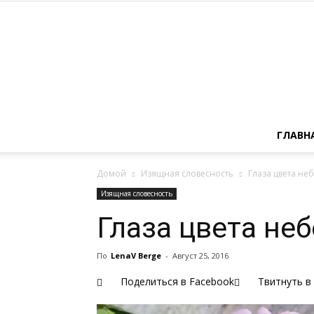
ГЛАВН
Домой
Изящная словесность
Глаза цвета не
Изящная словесность
Глаза цвета не
По
LenaV Berge
-
Август 25, 2016
Поделиться в Facebook
Твитнуть в 