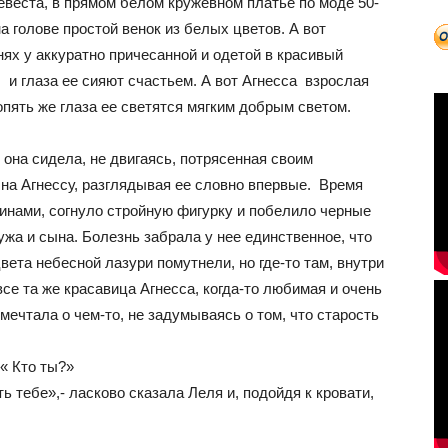
евеста, в прямом белом кружевном платье по моде 50-
а голове простой венок из белых цветов. А вот
нях у аккуратно причесанной и одетой в красивый
и глаза ее сияют счастьем. А вот Агнесса взрослая
опять же глаза ее светятся мягким добрым светом.
она сидела, не двигаясь, потрясенная своим
 на Агнессу, разглядывая ее словно впервые. Время
инами, согнуло стройную фигурку и побелило черные
ужа и сына. Болезнь забрала у нее единственное, что
вета небесной лазури помутнели, но где-то там, внутри
се та же красавица Агнесса, когда-то любимая и очень
мечтала о чем-то, не задумываясь о том, что старость
« Кто ты?»
ь тебе»,- ласково сказала Леля и, подойдя к кровати,