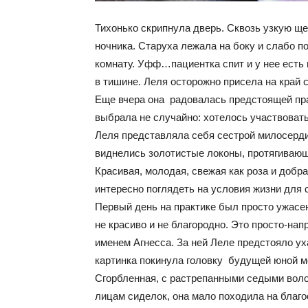
Тихонько скрипнула дверь. Сквозь узкую щ
ночника. Старуха лежала на боку и слабо п
комнату. Уфф…пациентка спит и у нее есть 
в тишине. Леля осторожно присела на край с
Еще вчера она радовалась предстоящей пр
выбрала не случайно: хотелось участвоват
Леля представляла себя сестрой милосерди
виднелись золотистые локоны, протягивающе
Красивая, молодая, свежая как роза и добрая
интересно поглядеть на условия жизни для с
Первый день на практике был просто ужасен
не красиво и не благородно. Это просто-на
именем Агнесса. За ней Леле предстояло ух
картинка покинула головку будущей юной м
Сгорбленная, с растрепанными седыми воло
лицам сиделок, она мало походила на благ