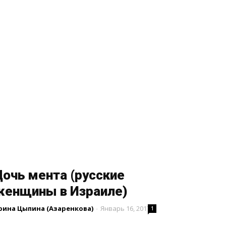
очь мента (русские
женщины в Израиле)
рина Цыпина (Азаренкова)
-
Январь 16, 2017
1