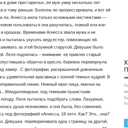
а в доме престарелых, ее муж умер несколько лет
а и тому раньше. Болезнь ее прогрессировала, и вот ей
та ли. Агнесса жила только основными инстинктами —
и ножом пользоваться она разучилась, ложкой ела кое-
х и крошках. Временами Агнесса звала мужа и не
ла и пыталась укусить медсестер, помогающих ей.
ухаживать за этой безумной старухой. Девушке было
ей. Леля поднялась – внимание ее привлек старый
Х
, опустившись обратно в кресло, бережно перевернула
П
яд замер . С фотографии, раскрашенной довоенным
ь удивительная красавица с копной темных кудрей. В
э
неправильной линии. Нежный овал лица, ямочки на
П
им
аза…Миндалевидные, под темными пушистыми
б
 погоду. Леля пыталась подобрать слова. Лазурные,
Р
тилась душа незнакомки, и она была, без сомнения,
сь под фотографией «Агнесса, 18 лет». Как? Это…она?
ли. Девушка переворачивала одну страницу за другой,