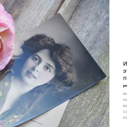
—
"Я
И
э
п
р
эмигрантка"
И
по
м
С
по