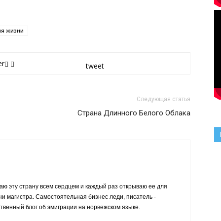
я жизни
er
tweet
Следующая статья
Страна Длинного Белого Облака
жаю эту страну всем сердцем и каждый раз открываю ее для
ни магистра. Самостоятельная бизнес леди, писатель -
твенный блог об эмиграции на норвежском языке.