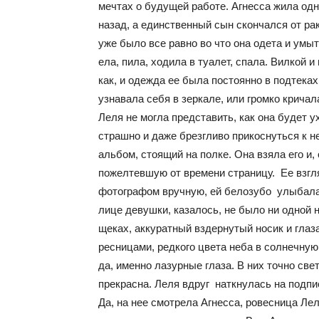
мечтах о будущей работе. Агнесса жила одн
назад, а единственный сын скончался от рак
уже было все равно во что она одета и умы
ела, пила, ходила в туалет, спала. Вилкой 
как, и одежда ее была постоянно в подтека
узнавала себя в зеркале, или громко крича
Леля не могла представить, как она будет 
страшно и даже брезгливо прикоснуться к н
альбом, стоящий на полке. Она взяла его и
пожелтевшую от времени страницу. Ее взгл
фотографом вручную, ей белозубо улыбалас
лице девушки, казалось, не было ни одной 
щеках, аккуратный вздернутый носик и гл
ресницами, редкого цвета неба в солнечную
да, именно лазурные глаза. В них точно све
прекрасна. Леля вдруг наткнулась на подпи
Да, на нее смотрела Агнесса, ровесница Ле