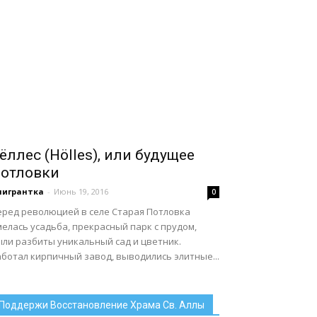
ёллес (Hölles), или будущее
отловки
мигрантка
-
Июнь 19, 2016
0
еред революцией в селе Старая Потловка
елась усадьба, прекрасный парк с прудом,
ыли разбиты уникальный сад и цветник.
аботал кирпичный завод, выводились элитные...
Поддержи Восстановление Храма Св. Аллы