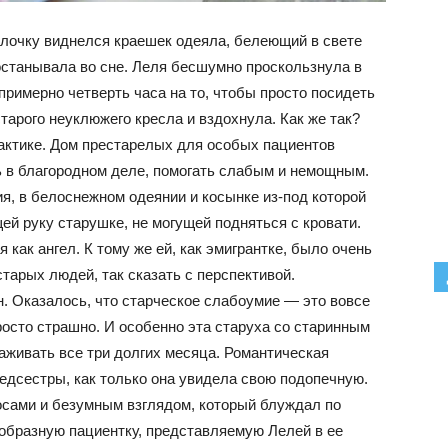
елочку виднелся краешек одеяла, белеющий в свете
останывала во сне. Леля бесшумно проскользнула в
примерно четверть часа на то, чтобы просто посидеть
тарого неуклюжего кресла и вздохнула. Как же так?
актике. Дом престарелых для особых пациентов
ь в благородном деле, помогать слабым и немощным.
я, в белоснежном одеянии и косынке из-под которой
й руку старушке, не могущей подняться с кровати.
 как ангел. К тому же ей, как эмигрантке, было очень
тарых людей, так сказать с перспективой.
. Оказалось, что старческое слабоумие — это вовсе
просто страшно. И особенно эта старуха со старинным
аживать все три долгих месяца. Романтическая
едсестры, как только она увидела свою подопечную.
сами и безумным взглядом, который блуждал по
ообразную пациентку, представляемую Лелей в ее