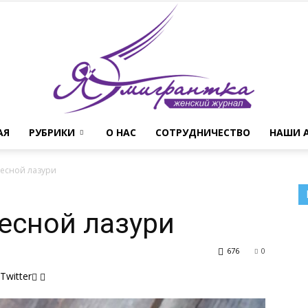
АЯ
РУБРИКИ
О НАС
СОТРУДНИЧЕСТВО
НАШИ 
Женский
бесной лазури
бесной лазури
журнал
676
0
Twitter