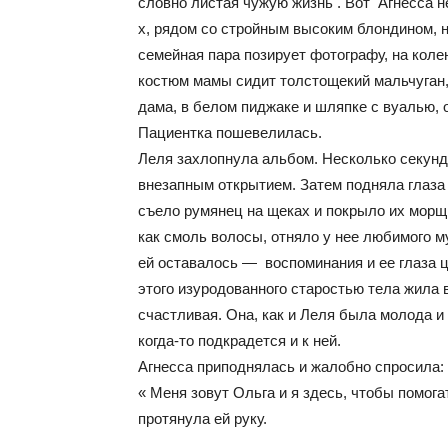
словно листая чужую жизнь . Вот Агнесса н
х, рядом со стройным высоким блондином, н
семейная пара позирует фотографу, на коле
костюм мамы сидит толстощекий мальчуган, 
дама, в белом пиджаке и шляпке с вуалью, 
Пациентка пошевелилась.
Леля захлопнула альбом. Несколько секунд 
внезапным открытием. Затем подняла глаза
съело румянец на щеках и покрыло их морщ
как смоль волосы, отняло у нее любимого м
ей оставалось — воспоминания и ее глаза ц
этого изуродованного старостью тела жила в
счастливая. Она, как и Леля была молода и 
когда-то подкрадется и к ней.
Агнесса приподнялась и жалобно спросила: 
« Меня зовут Ольга и я здесь, чтобы помогат
протянула ей руку.