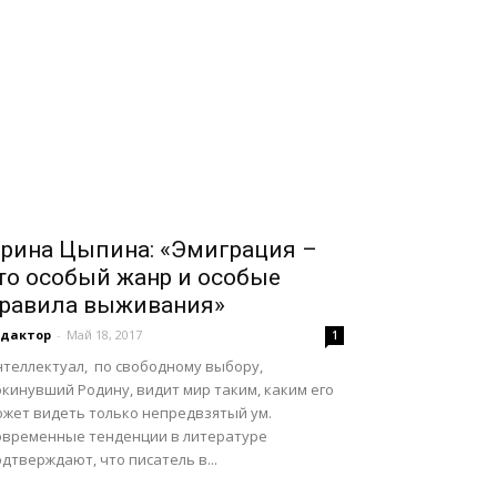
рина Цыпина: «Эмиграция –
то особый жанр и особые
равила выживания»
едактор
-
Май 18, 2017
1
нтеллектуал, по свободному выбору,
кинувший Родину, видит мир таким, каким его
ожет видеть только непредвзятый ум.
овременные тенденции в литературе
дтверждают, что писатель в...